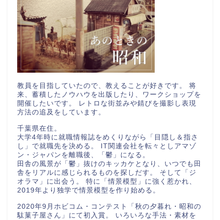
教員を目指していたので、教えることが好きです。 将
来、蓄積したノウハウを出版したり、ワークショップを
開催したいです。 レトロな街並みや錆びを撮影し表現
方法の追及をしています。
千葉県在住。
大学4年時に就職情報誌をめくりながら「目隠し＆指さ
し」で就職先を決める。 IT関連会社を転々としアマゾ
ン・ジャパンを離職後、「鬱」になる。
田舎の風景が「鬱」抜けのキッカケとなり、いつでも田
舎をリアルに感じられるものを探しだす。 そして「ジ
オラマ」に出会う。 特に「情景模型」に強く惹かれ、
2019年より独学で情景模型を作り始める。
2020年9月ホビコム・コンテスト「秋の夕暮れ・昭和の
駄菓子屋さん」にて初入賞。 いろいろな手法・素材を