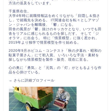
方法の追及をしています。
千葉県在住。
大学4年時に就職情報誌をめくりながら「目隠し＆指さ
し」で就職先を決める。 IT関連会社を転々としアマゾ
ン・ジャパンを離職後、「鬱」になる。
田舎の風景が「鬱」抜けのキッカケとなり、いつでも田
舎をリアルに感じられるものを探しだす。 そして「ジ
オラマ」に出会う。 特に「情景模型」に強く惹かれ、
2019年より独学で情景模型を作り始める。
2020年9月ホビコム・コンテスト「秋の夕暮れ・昭和の
駄菓子屋さん」にて初入賞。 いろいろな手法・素材を
探しながら情景模型を製作・販売、現在に至る。
心の奥に「勇気」と「元気」の「灯」がともるような作
品を心掛けている。
→
さらに詳細プロフィール