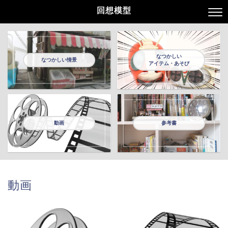
回想模型
なつかしい
なつかしい情景
アイテム・あそび
動画
参考書
動画