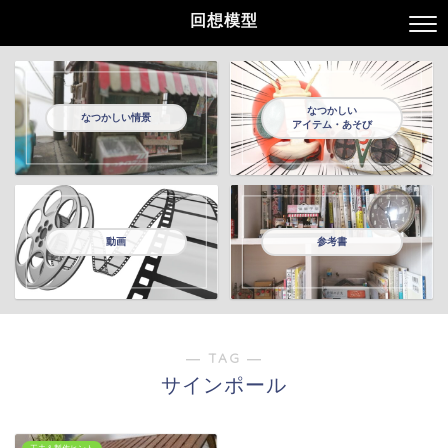
回想模型
なつかしい
なつかしい情景
アイテム・あそび
動画
参考書
― TAG ―
サインポール