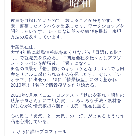
教員を目指していたので、教えることが好きです。 将
来、蓄積したノウハウを出版したり、ワークショップを
開催したいです。 レトロな街並みや錆びを撮影し表現
方法の追及をしています。
千葉県在住。
大学4年時に就職情報誌をめくりながら「目隠し＆指さ
し」で就職先を決める。 IT関連会社を転々としアマゾ
ン・ジャパンを離職後、「鬱」になる。
田舎の風景が「鬱」抜けのキッカケとなり、いつでも田
舎をリアルに感じられるものを探しだす。 そして「ジ
オラマ」に出会う。 特に「情景模型」に強く惹かれ、
2019年より独学で情景模型を作り始める。
2020年9月ホビコム・コンテスト「秋の夕暮れ・昭和の
駄菓子屋さん」にて初入賞。 いろいろな手法・素材を
探しながら情景模型を製作・販売、現在に至る。
心の奥に「勇気」と「元気」の「灯」がともるような作
品を心掛けている。
→
さらに詳細プロフィール