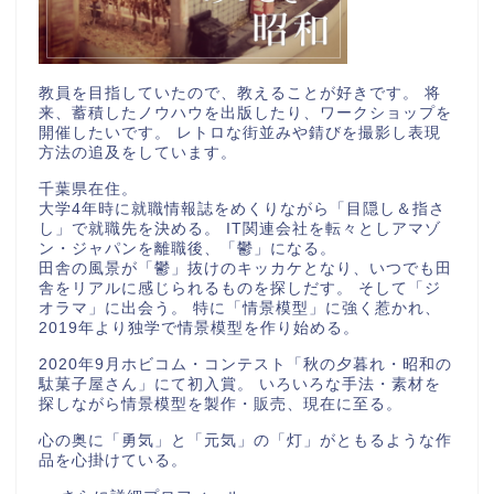
教員を目指していたので、教えることが好きです。 将
来、蓄積したノウハウを出版したり、ワークショップを
開催したいです。 レトロな街並みや錆びを撮影し表現
方法の追及をしています。
千葉県在住。
大学4年時に就職情報誌をめくりながら「目隠し＆指さ
し」で就職先を決める。 IT関連会社を転々としアマゾ
ン・ジャパンを離職後、「鬱」になる。
田舎の風景が「鬱」抜けのキッカケとなり、いつでも田
舎をリアルに感じられるものを探しだす。 そして「ジ
オラマ」に出会う。 特に「情景模型」に強く惹かれ、
2019年より独学で情景模型を作り始める。
2020年9月ホビコム・コンテスト「秋の夕暮れ・昭和の
駄菓子屋さん」にて初入賞。 いろいろな手法・素材を
探しながら情景模型を製作・販売、現在に至る。
心の奥に「勇気」と「元気」の「灯」がともるような作
品を心掛けている。