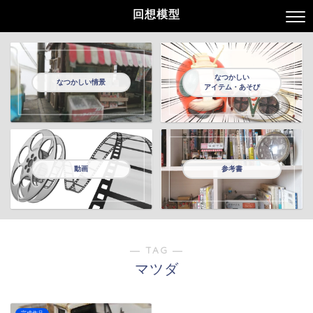
回想模型
なつかしい
なつかしい情景
アイテム・あそび
動画
参考書
― TAG ―
マツダ