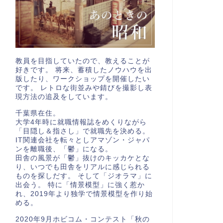
教員を目指していたので、教えることが
好きです。 将来、蓄積したノウハウを出
版したり、ワークショップを開催したい
です。 レトロな街並みや錆びを撮影し表
現方法の追及をしています。
千葉県在住。
大学4年時に就職情報誌をめくりながら
「目隠し＆指さし」で就職先を決める。
IT関連会社を転々としアマゾン・ジャパ
ンを離職後、「鬱」になる。
田舎の風景が「鬱」抜けのキッカケとな
り、いつでも田舎をリアルに感じられる
ものを探しだす。 そして「ジオラマ」に
出会う。 特に「情景模型」に強く惹か
れ、2019年より独学で情景模型を作り始
める。
2020年9月ホビコム・コンテスト「秋の