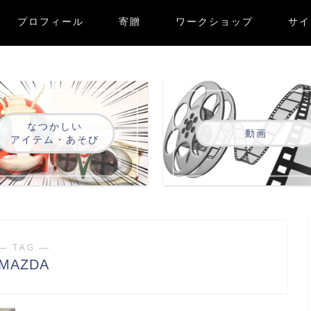
プロフィール
寄贈
ワークショップ
サイ
なつかしい
動画
アイテム・あそび
― TAG ―
MAZDA