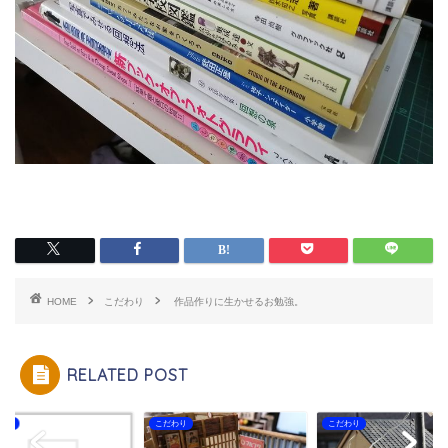
HOME
こだわり
作品作りに生かせるお勉強。
RELATED POST
わり
こだわり
こだわり