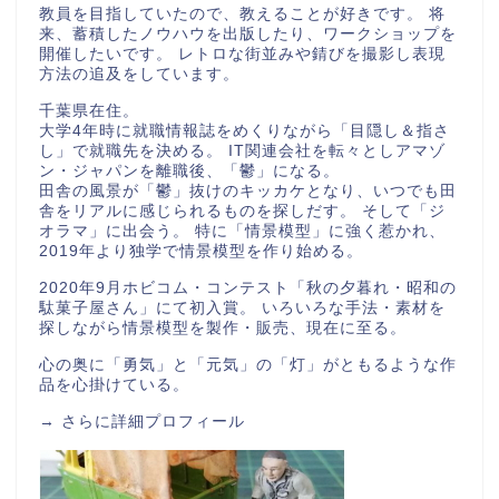
教員を目指していたので、教えることが好きです。 将
来、蓄積したノウハウを出版したり、ワークショップを
開催したいです。 レトロな街並みや錆びを撮影し表現
方法の追及をしています。
千葉県在住。
大学4年時に就職情報誌をめくりながら「目隠し＆指さ
し」で就職先を決める。 IT関連会社を転々としアマゾ
ン・ジャパンを離職後、「鬱」になる。
田舎の風景が「鬱」抜けのキッカケとなり、いつでも田
舎をリアルに感じられるものを探しだす。 そして「ジ
オラマ」に出会う。 特に「情景模型」に強く惹かれ、
2019年より独学で情景模型を作り始める。
2020年9月ホビコム・コンテスト「秋の夕暮れ・昭和の
駄菓子屋さん」にて初入賞。 いろいろな手法・素材を
探しながら情景模型を製作・販売、現在に至る。
心の奥に「勇気」と「元気」の「灯」がともるような作
品を心掛けている。
→
さらに詳細プロフィール