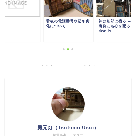
看板の電話番号や経年劣
神は細部に宿る ～作
化について
裏側にも心を配る～ 
dwells ...
勇元灯（Tsutomu Usui）
情景作家・モデラー