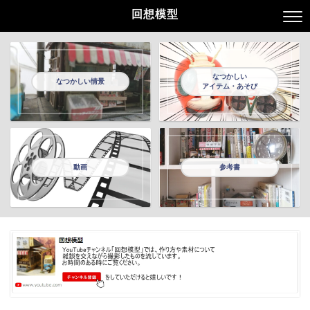
回想模型
なつかしい
なつかしい情景
アイテム・あそび
動画
参考書