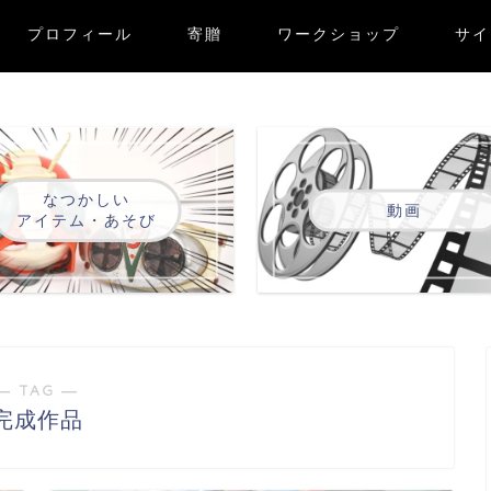
プロフィール
寄贈
ワークショップ
サイ
なつかしい
動画
アイテム・あそび
― TAG ―
完成作品