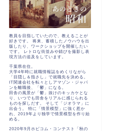
教員を目指していたので、教えることが
好きです。 将来、蓄積したノウハウを出
版したり、ワークショップを開催したい
です。 レトロな街並みや錆びを撮影し表
現方法の追及をしています。
千葉県在住。
大学4年時に就職情報誌をめくりながら
「目隠し＆指さし」で就職先を決める。
IT関連会社を転々としアマゾン・ジャパ
ンを離職後、「鬱」になる。
田舎の風景が「鬱」抜けのキッカケとな
り、いつでも田舎をリアルに感じられる
ものを探しだす。 そして「ジオラマ」に
出会う。 特に「情景模型」に強く惹か
れ、2019年より独学で情景模型を作り始
める。
2020年9月ホビコム・コンテスト「秋の