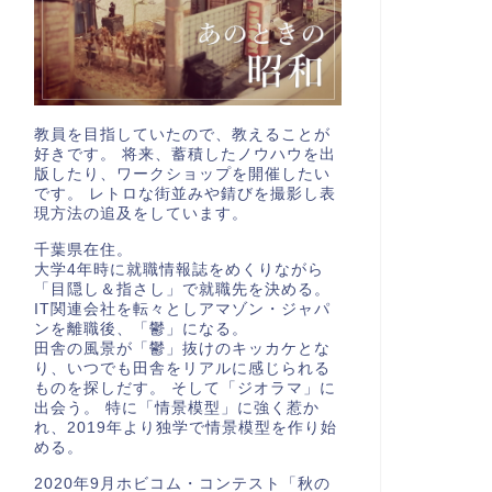
教員を目指していたので、教えることが
好きです。 将来、蓄積したノウハウを出
版したり、ワークショップを開催したい
です。 レトロな街並みや錆びを撮影し表
現方法の追及をしています。
千葉県在住。
大学4年時に就職情報誌をめくりながら
「目隠し＆指さし」で就職先を決める。
IT関連会社を転々としアマゾン・ジャパ
ンを離職後、「鬱」になる。
田舎の風景が「鬱」抜けのキッカケとな
り、いつでも田舎をリアルに感じられる
ものを探しだす。 そして「ジオラマ」に
出会う。 特に「情景模型」に強く惹か
れ、2019年より独学で情景模型を作り始
める。
2020年9月ホビコム・コンテスト「秋の