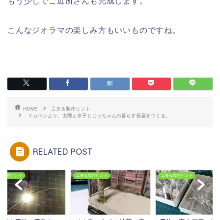
もう少しでご近所さんも完成します。
こんなジオラマの楽しみ方もいいものですね。
HOME
工夫＆製作ヒント
ドカベンより、太郎と幸子とじっちゃんの暮らす長屋をつくる。
RELATED POST
＆製作ヒント
工夫＆製作ヒント
工夫＆製作ヒント