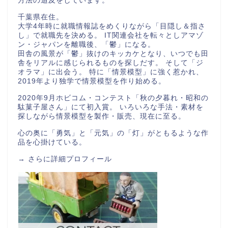
方法の追及をしています。
千葉県在住。
大学4年時に就職情報誌をめくりながら「目隠し＆指さ
し」で就職先を決める。 IT関連会社を転々としアマゾ
ン・ジャパンを離職後、「鬱」になる。
田舎の風景が「鬱」抜けのキッカケとなり、いつでも田
舎をリアルに感じられるものを探しだす。 そして「ジ
オラマ」に出会う。 特に「情景模型」に強く惹かれ、
2019年より独学で情景模型を作り始める。
2020年9月ホビコム・コンテスト「秋の夕暮れ・昭和の
駄菓子屋さん」にて初入賞。 いろいろな手法・素材を
探しながら情景模型を製作・販売、現在に至る。
心の奥に「勇気」と「元気」の「灯」がともるような作
品を心掛けている。
→
さらに詳細プロフィール