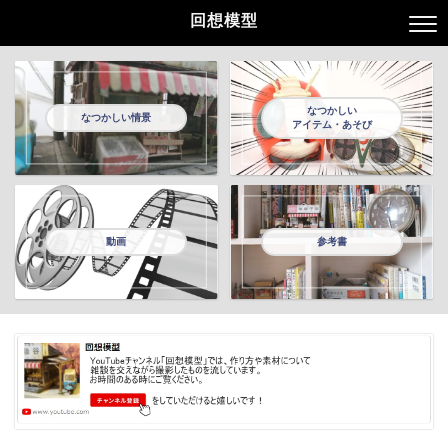
回想模型
なつかしい
なつかしい情景
アイテム・あそび
動画
参考書