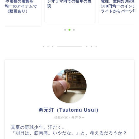
内灯や電柱の電飾を
ジオラマ内での枯草の表
電柱、室内灯用のLE
00円均一のアイテムで
現
100円均一のインテ
る。（動画あり）
ライトからパーツ取..
..
勇元灯（Tsutomu Usui）
情景作家・モデラー
真夏の野球少年。汗だく。
『明日は、筋肉痛。いやだな。』と、考えるだろうか？