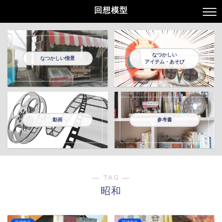
回想模型
なつかしい
なつかしい情景
アイテム・あそび
動画
参考書
― TAG ―
昭和